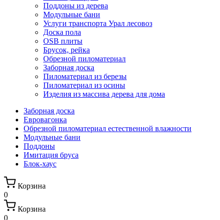
Поддоны из дерева
Модульные бани
Услуги транспорта Урал лесовоз
Доска пола
OSB плиты
Брусок, рейка
Обрезной пиломатериал
Заборная доска
Пиломатериал из березы
Пиломатериал из осины
Изделия из массива дерева для дома
Заборная доска
Евровагонка
Обрезной пиломатериал естественной влажности
Модульные бани
Поддоны
Имитация бруса
Блок-хаус
Корзина
0
Корзина
0