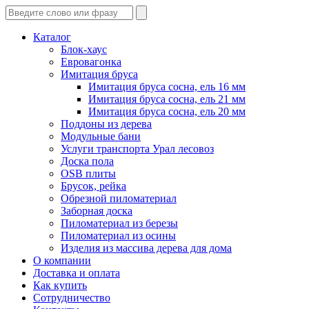
Каталог
Блок-хаус
Евровагонка
Имитация бруса
Имитация бруса сосна, ель 16 мм
Имитация бруса сосна, ель 21 мм
Имитация бруса сосна, ель 20 мм
Поддоны из дерева
Модульные бани
Услуги транспорта Урал лесовоз
Доска пола
OSB плиты
Брусок, рейка
Обрезной пиломатериал
Заборная доска
Пиломатериал из березы
Пиломатериал из осины
Изделия из массива дерева для дома
О компании
Доставка и оплата
Как купить
Сотрудничество